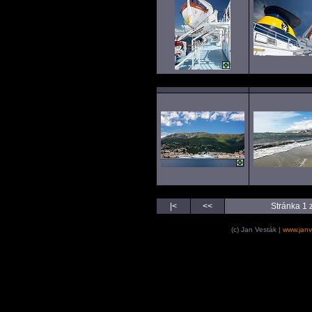
|<
<<
Stránka 1 
(c) Jan Vesták |
www.janv