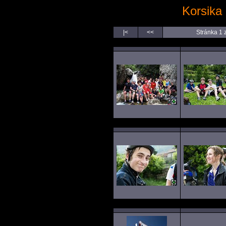
Korsika 
|<
<<
Stránka 1 