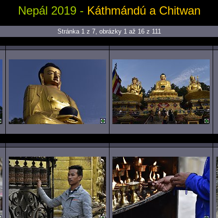
Nepál 2019 -
Káthmándú a Chitwan
Stránka 1 z 7, obrázky 1 až 16 z 111