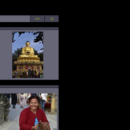
>>
>|