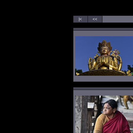
|<
<<