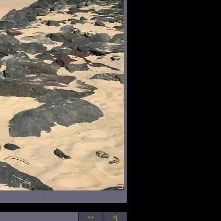
>>
>|