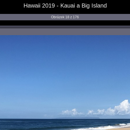
Hawaii 2019 - Kauai a Big Island
Obrázek 18 z 176