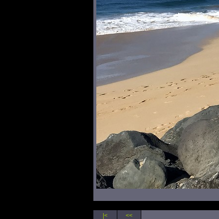
|<
<<