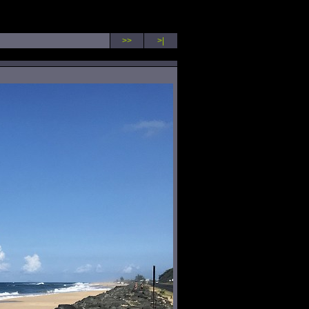
>>
>|