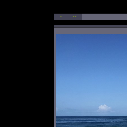
|<
<<