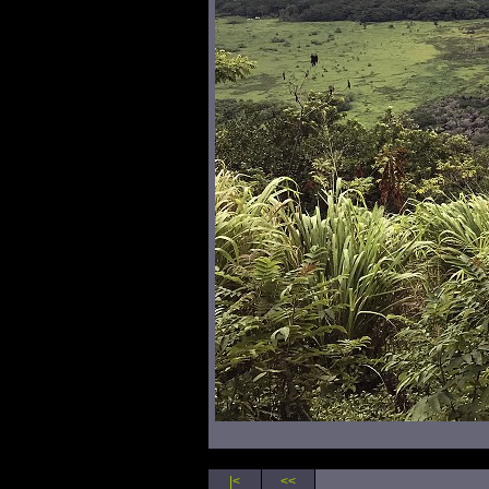
|<
<<