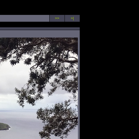
>>
>|