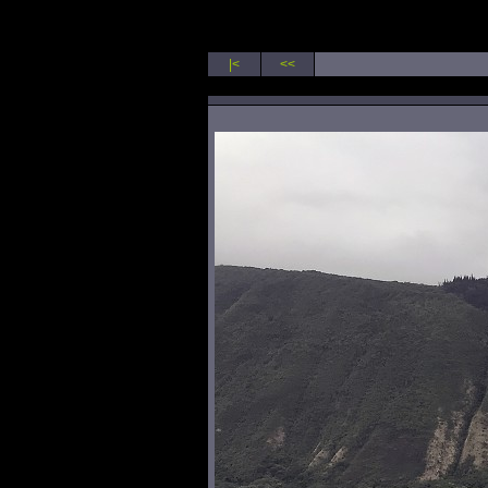
|<
<<