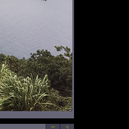
>>
>|